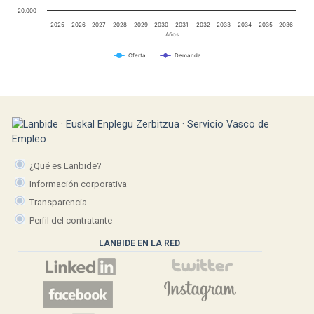
20.000
2025
2026
2027
2028
2029
2030
2031
2032
2033
2034
2035
2036
Años
Oferta
Demanda
¿Qué es Lanbide?
Información corporativa
Transparencia
Perfil del contratante
LANBIDE EN LA RED