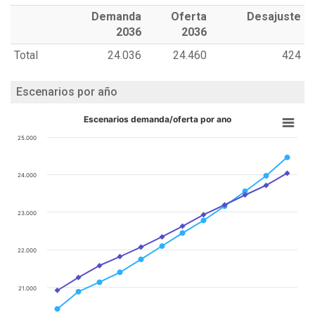
Demanda
Oferta
Desajuste
2036
2036
Total
24.036
24.460
424
Escenarios por año
Escenarios demanda/oferta por ano
25.000
24.000
23.000
22.000
21.000