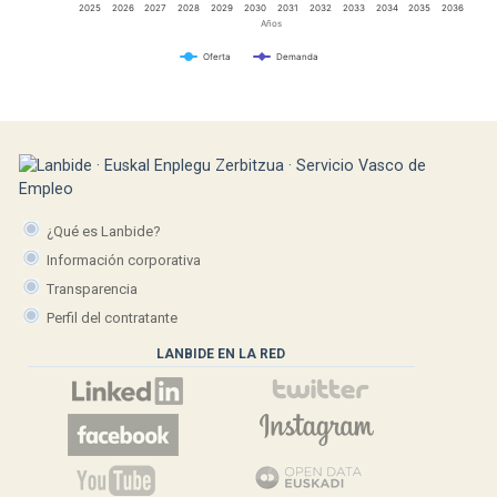
2025
2026
2027
2028
2029
2030
2031
2032
2033
2034
2035
2036
Años
Oferta
Demanda
¿Qué es Lanbide?
Información corporativa
Transparencia
Perfil del contratante
LANBIDE EN LA RED