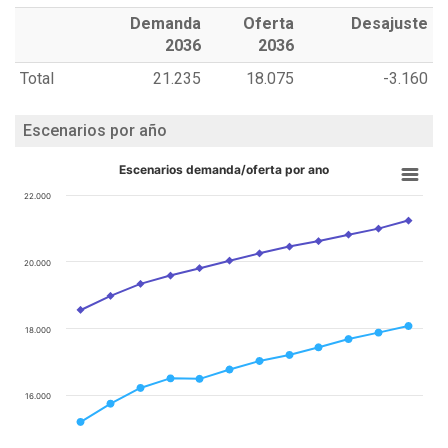
Demanda
Oferta
Desajuste
2036
2036
Total
21.235
18.075
-3.160
Escenarios por año
Escenarios demanda/oferta por ano
22.000
20.000
18.000
16.000