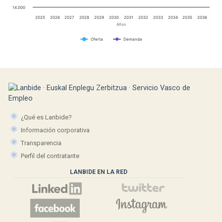
14.000
2025
2026
2027
2028
2029
2030
2031
2032
2033
2034
2035
2036
Años
Oferta
Demanda
¿Qué es Lanbide?
Información corporativa
Transparencia
Perfil del contratante
LANBIDE EN LA RED