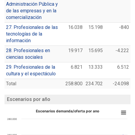
Administración Pública y
de las empresas y en la
comercialización
27. Profesionales de las
16.038
15.198
-840
tecnologías de la
información
28. Profesionales en
19.917
15.695
-4.222
ciencias sociales
29. Profesionales de la
6.821
13.333
6.512
cultura y el espectáculo
Total
258.800
234.702
-24.098
Escenarios por año
Escenarios demanda/oferta por ano
280.000