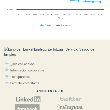
26.000
2025
2026
2027
2028
2029
2030
2031
2032
2033
2034
2035
2036
Años
Oferta
Demanda
¿Qué es Lanbide?
Información corporativa
Transparencia
Perfil del contratante
LANBIDE EN LA RED