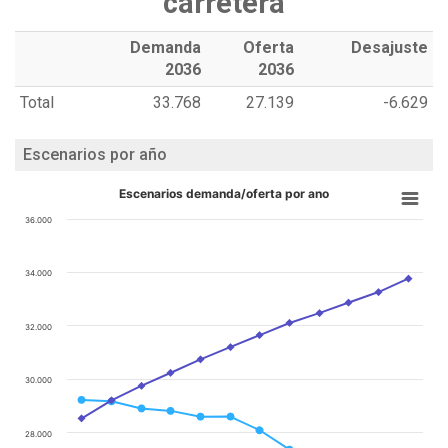
carretera
Demanda
Oferta
Desajuste
2036
2036
Total
33.768
27.139
-6.629
Escenarios por año
Escenarios demanda/oferta por ano
36.000
34.000
32.000
30.000
28.000