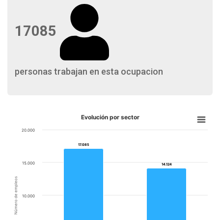
17085
personas trabajan en esta ocupacion
Evolución por sector
20.000
17.085
17.085
15.000
14.124
14.124
Número de empleos
10.000