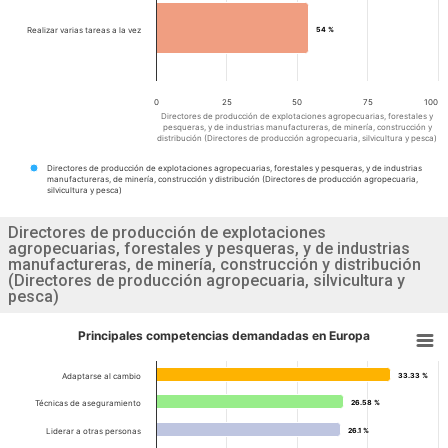
Realizar varias tareas a la vez
54 %
54 %
0
25
50
75
100
Directores de producción de explotaciones agropecuarias, forestales y
pesqueras, y de industrias manufactureras, de minería, construcción y
distribución (Directores de producción agropecuaria, silvicultura y pesca)
Directores de producción de explotaciones agropecuarias, forestales y pesqueras, y de industrias
manufactureras, de minería, construcción y distribución (Directores de producción agropecuaria,
silvicultura y pesca)
Directores de producción de explotaciones
agropecuarias, forestales y pesqueras, y de industrias
manufactureras, de minería, construcción y distribución
(Directores de producción agropecuaria, silvicultura y
pesca)
Principales competencias demandadas en Europa
Adaptarse al cambio
33.33 %
33.33 %
Técnicas de aseguramiento
26.58 %
26.58 %
Liderar a otras personas
26.1 %
26.1 %