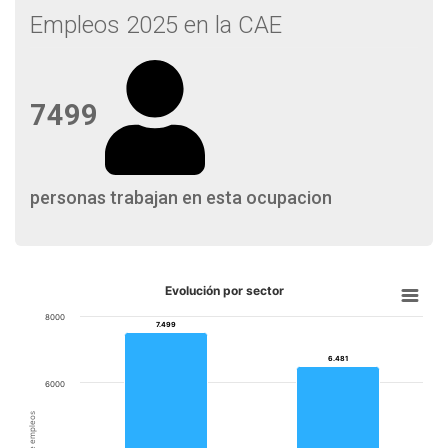
Empleos 2025 en la CAE
7499
personas trabajan en esta ocupacion
Evolución por sector
8000
7.499
7.499
6.481
6.481
6000