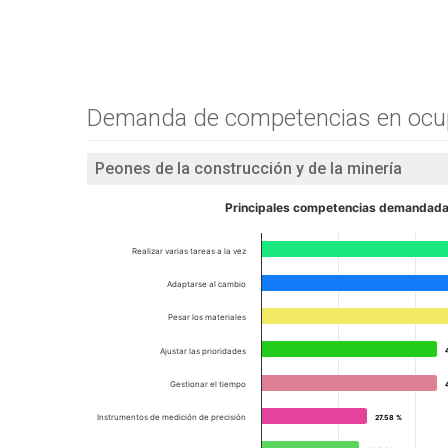
Demanda de competencias en ocup
Peones de la construcción y de la minería
Principales competencias demandada
Realizar varias tareas a la vez
Adaptarse al cambio
Pesar los materiales
Ajustar las prioridades
Gestionar el tiempo
Instrumentos de medición de precisión
27.58 %
27.58 %