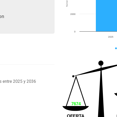
2000
on
0
2025
s entre 2025 y 2036
7674
OFERTA