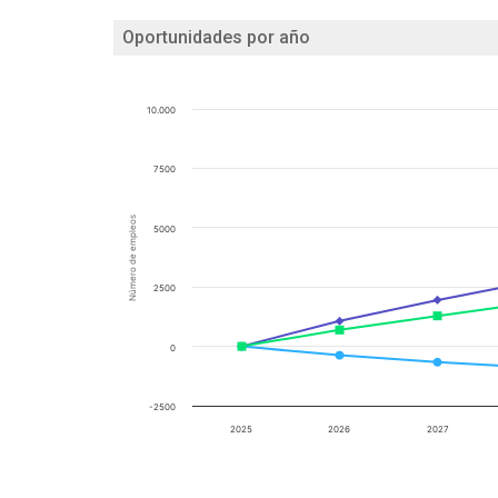
Oportunidades por año
10.000
7500
Número de empleos
5000
2500
0
-2500
2025
2026
2027