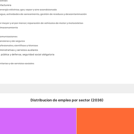
activas
ufacturera
energía eléctrica, gas, vapor y aire acondicionado
 agua, actividades de saneamiento, gestión de residuos y descontaminación
or mayor y al por menor; reparación de vehículos de motor y motocicletas
 almacenamiento
 comunicaciones
nancieras y de seguros
ofesionales, científicas y técnicas
ministrativas y servicios auxliares
 pública y defensa; seguridad social obligatoria
nitarias y de servicios sociales
e los hogares como empleadores de personal doméstico; actividades de los hogares como productores de bienes y ser
 organizaciones y organismos extraterritoriales
ísticas, recreativas
Distribucion de empleo por sector (2036)