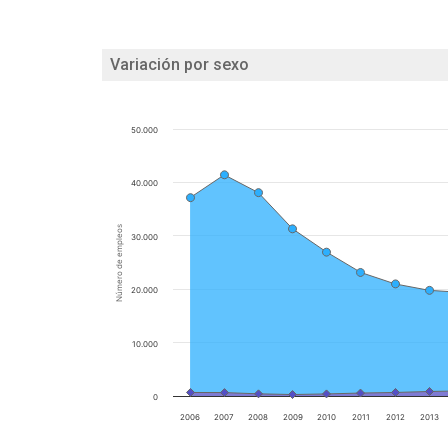
Variación por sexo
50.000
40.000
Número de empleos
30.000
20.000
10.000
0
2006
2007
2008
2009
2010
2011
2012
2013