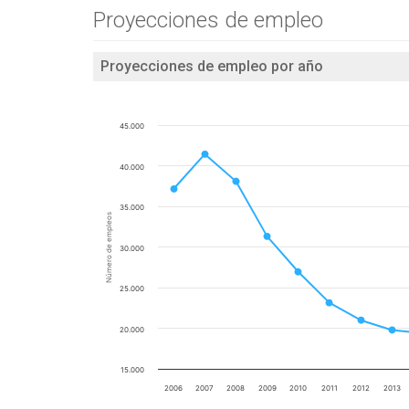
Proyecciones de empleo
Proyecciones de empleo por año
45.000
40.000
35.000
Número de empleos
30.000
25.000
20.000
15.000
2006
2007
2008
2009
2010
2011
2012
2013