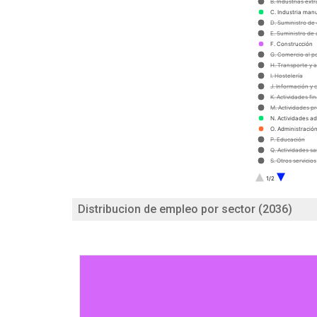
B. Industrias extr
C. Industria man
D. Suministro de 
E. Suministro de
F. Construcción
G. Comercio al p
H. Transporte y
I. Hostelería
J. Información y
K. Actividades fi
M. Actividades pr
N. Actividades ad
O. Administración
P. Educación
Q. Actividades sa
S. Otros servicios
T. Actividades d
1/2
U. Actividades de
R. Actividades art
Distribucion de empleo por sector (2036)