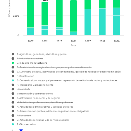
Número de empleos
2500
0
2007
2012
2017
2022
2027
2032
2036
Anos
A. Agricultura, ganadería, silvicultura y pesca
B. Industrias extractivas
C. Industria manufacturera
D. Suministro de energía eléctrica, gas, vapor y aire acondicionado
E. Suministro de agua, actividades de saneamiento, gestión de residuos y descontaminación
F. Construcción
G. Comercio al por mayor y al por menor; reparación de vehículos de motor y motocicletas
H. Transporte y almacenamiento
I. Hostelería
J. Información y comunicaciones
K. Actividades financieras y de seguros
M. Actividades profesionales, científicas y técnicas
N. Actividades administrativas y servicios auxliares
O. Administración pública y defensa; seguridad social obligatoria
P. Educación
Q. Actividades sanitarias y de servicios sociales
S. Otros servicios
T. Actividades de los hogares como empleadores de personal doméstico; actividades de los