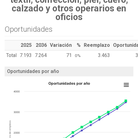
calzado y otros operarios en
oficios
Oportunidades
2025
2036
Variación
%
Reemplazo
Oportunid
Total
7.193
7.264
71
3.463
3
0%
Oportunidades por año
Oportunidades por año
4000
3000
Número de empleos
2000