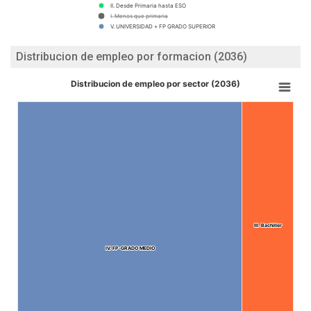
II. Desde Primaria hasta ESO
I. Menos que primaria
V. UNIVERSIDAD + FP GRADO SUPERIOR
Distribucion de empleo por formacion (2036)
Distribucion de empleo por sector (2036)
III. Bachiller
III. Bachiller
IV. FP-GRADO MEDIO
IV. FP-GRADO MEDIO