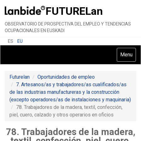
FUTURE
Lan
OBSERVATORIO DE PROSPECTIVA DEL EMPLEO Y TENDENCIAS
OCUPACIONALES EN EUSKADI
ES
EU
Toggle
Menu
navigatio
Futurelan
Oportunidades de empleo
7. Artesanos/as y trabajadores/as cualificados/as
de las industrias manufactureras y la construcción
(excepto operadores/as de instalaciones y maquinaria)
78. Trabajadores de la madera, textil, confección,
piel, cuero, calzado y otros operarios en oficios
78. Trabajadores de la madera,
textil, confección, piel, cuero,