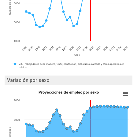
Número de empleos
6000
5000
4000
2008
2016
2024
2032
2010
2018
2026
2034
2012
2020
2028
2036
2006
2014
2022
2030
Años
78. Trabajadores de la madera, textil, confección, piel, cuero, calzado y otros operarios en
oficios
Variación por sexo
Proyecciones de empleo por sexo
8000
6000