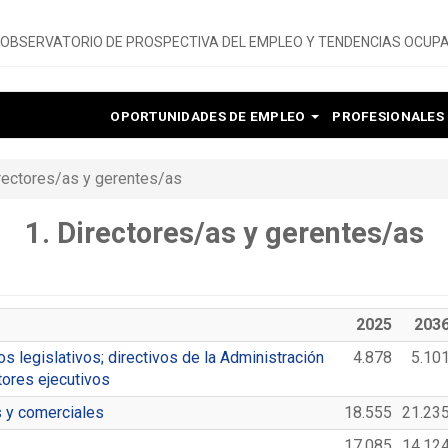
OBSERVATORIO DE PROSPECTIVA DEL EMPLEO Y TENDENCIAS OCUPA
OPORTUNIDADES DE EMPLEO
PROFESIONALES
irectores/as y gerentes/as
1. Directores/as y gerentes/as
2025
203
s legislativos; directivos de la Administración
4.878
5.10
tores ejecutivos
s y comerciales
18.555
21.23
17.085
14.12