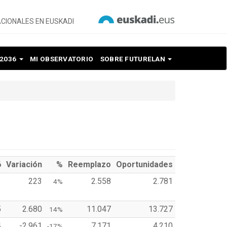
CIONALES EN EUSKADI
 2036
MI OBSERVATORIO
SOBRE FUTURELAN
6
Variación
%
Reemplazo
Oportunidades
1
223
2.558
2.781
4%
5
2.680
11.047
13.727
14%
4
-2.961
7.171
4.210
-17%