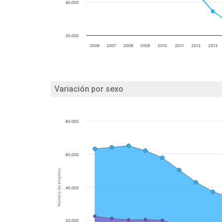
40.000
30.000
2006
2007
2008
2009
2010
2011
2012
2013
Variación por sexo
80.000
60.000
Número de empleos
40.000
20.000