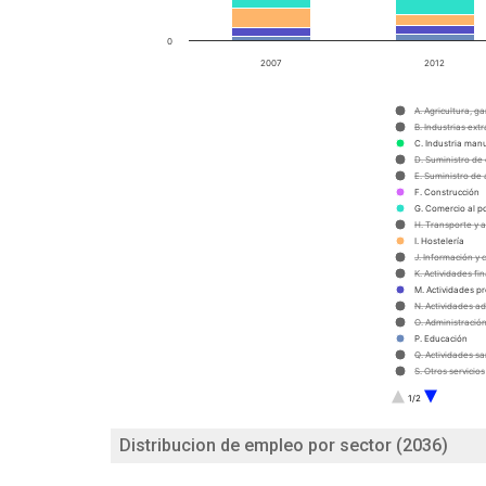
0
2007
2012
A. Agricultura, ga
B. Industrias extr
C. Industria man
D. Suministro de 
E. Suministro de
F. Construcción
G. Comercio al p
H. Transporte y
I. Hostelería
J. Información y
K. Actividades fi
M. Actividades pr
N. Actividades ad
O. Administración
P. Educación
Q. Actividades sa
S. Otros servicios
T. Actividades d
1/2
U. Actividades de
R. Actividades art
Distribucion de empleo por sector (2036)