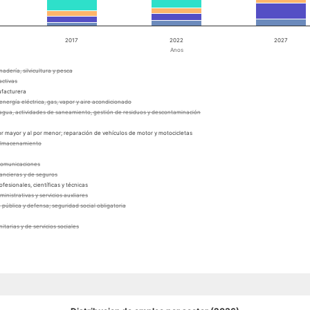
2017
2022
2027
Anos
nadería, silvicultura y pesca
activas
ufacturera
energía eléctrica, gas, vapor y aire acondicionado
 agua, actividades de saneamiento, gestión de residuos y descontaminación
or mayor y al por menor; reparación de vehículos de motor y motocicletas
 almacenamiento
 comunicaciones
nancieras y de seguros
ofesionales, científicas y técnicas
ministrativas y servicios auxliares
 pública y defensa; seguridad social obligatoria
nitarias y de servicios sociales
e los hogares como empleadores de personal doméstico; actividades de los hogares como productores de bienes y ser
 organizaciones y organismos extraterritoriales
ísticas, recreativas