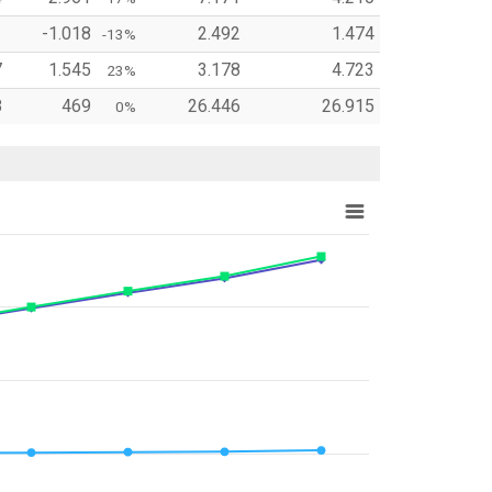
1
-1.018
2.492
1.474
-13%
7
1.545
3.178
4.723
23%
8
469
26.446
26.915
0%