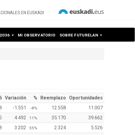
CIONALES EN EUSKADI
 2036
MI OBSERVATORIO
SOBRE FUTURELAN
6
Variación
%
Reemplazo
Oportunidades
8
-1.551
12.558
11.007
-8%
5
4.492
35.170
39.662
11%
8
3.202
2.324
5.526
55%