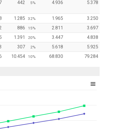
7
442
4.936
5.378
5%
8
1.285
1.965
3.250
32%
2
886
2.811
3.697
15%
5
1.391
3.447
4.838
20%
3
307
5.618
5.925
2%
6
10.454
68.830
79.284
10%