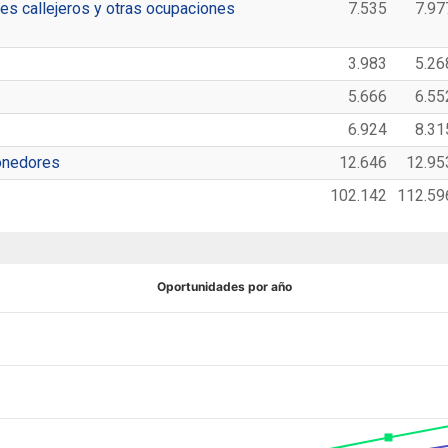
s callejeros y otras ocupaciones
7.535
7.97
3.983
5.26
5.666
6.55
6.924
8.31
ponedores
12.646
12.95
102.142
112.59
Oportunidades por año