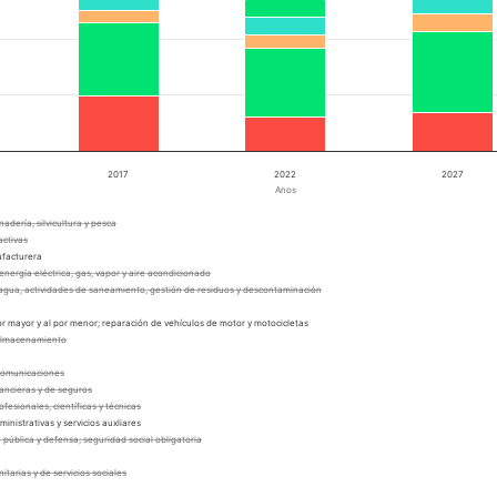
2017
2022
2027
Anos
nadería, silvicultura y pesca
activas
ufacturera
energía eléctrica, gas, vapor y aire acondicionado
 agua, actividades de saneamiento, gestión de residuos y descontaminación
or mayor y al por menor; reparación de vehículos de motor y motocicletas
 almacenamiento
 comunicaciones
nancieras y de seguros
ofesionales, científicas y técnicas
ministrativas y servicios auxliares
 pública y defensa; seguridad social obligatoria
nitarias y de servicios sociales