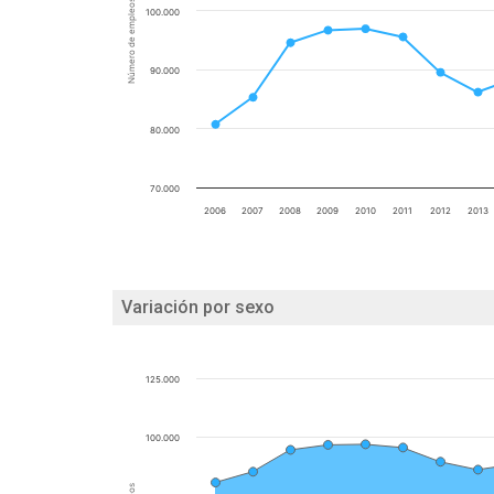
Número de empleos
100.000
90.000
80.000
70.000
2006
2007
2008
2009
2010
2011
2012
2013
Variación por sexo
125.000
100.000