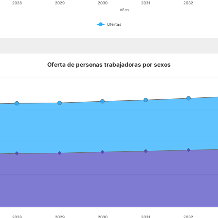
2028
2029
2030
2031
2032
Años
Ofertas
Oferta de personas trabajadoras por sexos
2028
2029
2030
2031
2032