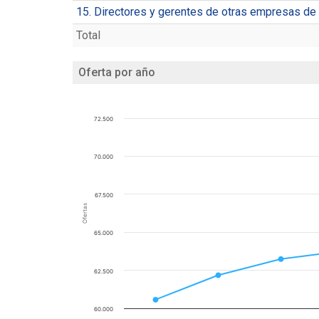
15. Directores y gerentes de otras empresas de 
Total
Oferta por año
72.500
70.000
67.500
Ofertas
65.000
62.500
60.000