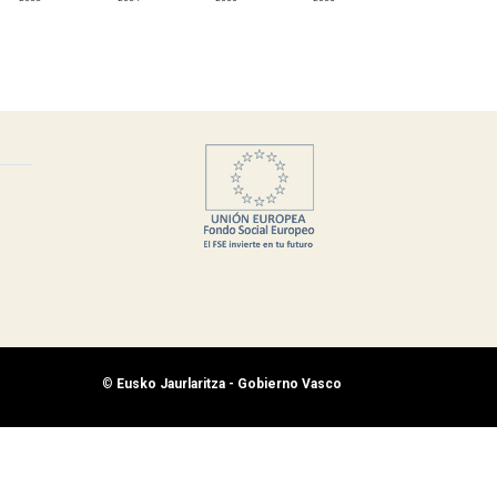
©
Eusko Jaurlaritza - Gobierno Vasco