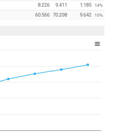
8.226
9.411
1.185
14%
60.566
70.208
9.642
15%