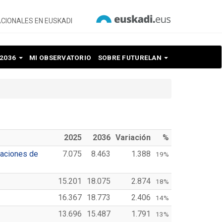
CIONALES EN EUSKADI
 2036
MI OBSERVATORIO
SOBRE FUTURELAN
2025
2036
Variación
%
zaciones de
7.075
8.463
1.388
19%
15.201
18.075
2.874
18%
16.367
18.773
2.406
14%
13.696
15.487
1.791
13%