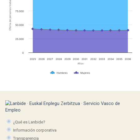
Oferta de personas trabajadoras
75.000
50.000
25.000
0
2025
2026
2027
2028
2029
2030
2031
2032
2033
2034
2035
2036
Años
Hombres
Mujeres
¿Qué es Lanbide?
Información corporativa
Transparencia