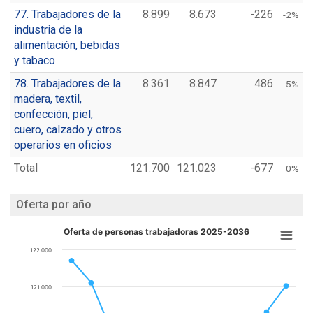
77. Trabajadores de la
8.899
8.673
-226
-2%
industria de la
alimentación, bebidas
y tabaco
78. Trabajadores de la
8.361
8.847
486
5%
madera, textil,
confección, piel,
cuero, calzado y otros
operarios en oficios
Total
121.700
121.023
-677
0%
Oferta por año
Oferta de personas trabajadoras 2025-2036
122.000
121.000