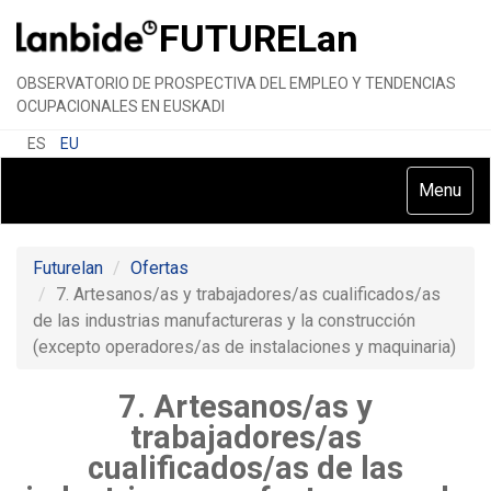
FUTURE
Lan
OBSERVATORIO DE PROSPECTIVA DEL EMPLEO Y TENDENCIAS
OCUPACIONALES EN EUSKADI
ES
EU
Toggle
Menu
navigatio
Futurelan
Ofertas
7. Artesanos/as y trabajadores/as cualificados/as
de las industrias manufactureras y la construcción
(excepto operadores/as de instalaciones y maquinaria)
7. Artesanos/as y
trabajadores/as
cualificados/as de las