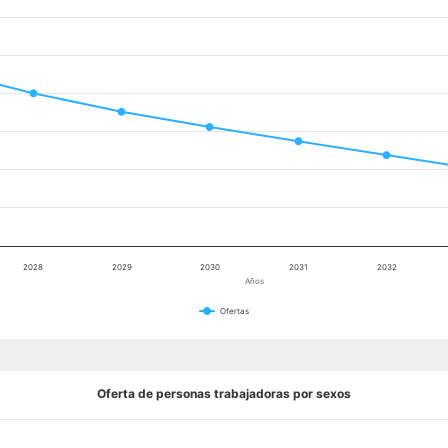
2028
2029
2030
2031
2032
Años
Ofertas
Oferta de personas trabajadoras por sexos