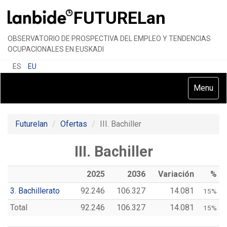
FUTURE
Lan
OBSERVATORIO DE PROSPECTIVA DEL EMPLEO Y TENDENCIAS
OCUPACIONALES EN EUSKADI
ES
EU
Toggle
Menu
navigatio
Futurelan
Ofertas
III. Bachiller
III. Bachiller
2025
2036
Variación
%
3. Bachillerato
92.246
106.327
14.081
15%
Total
92.246
106.327
14.081
15%