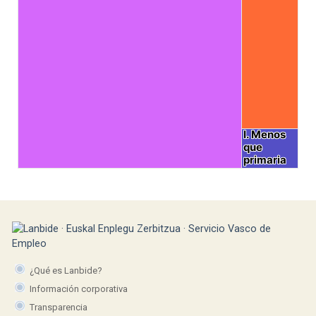
I. Menos
I. Menos
que
que
primaria
primaria
¿Qué es Lanbide?
Información corporativa
Transparencia