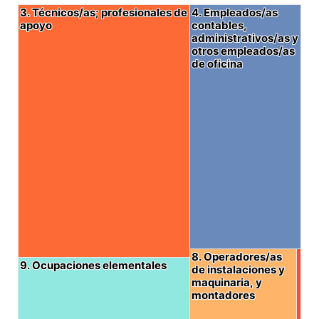
3. Técnicos/as; profesionales de
3. Técnicos/as; profesionales de
4. Empleados/as
4. Empleados/as
apoyo
apoyo
contables,
contables,
administrativos/as y
administrativos/as y
otros empleados/as
otros empleados/as
de oficina
de oficina
8. Operadores/as
8. Operadores/as
9. Ocupaciones elementales
9. Ocupaciones elementales
de instalaciones y
de instalaciones y
maquinaria, y
maquinaria, y
montadores
montadores