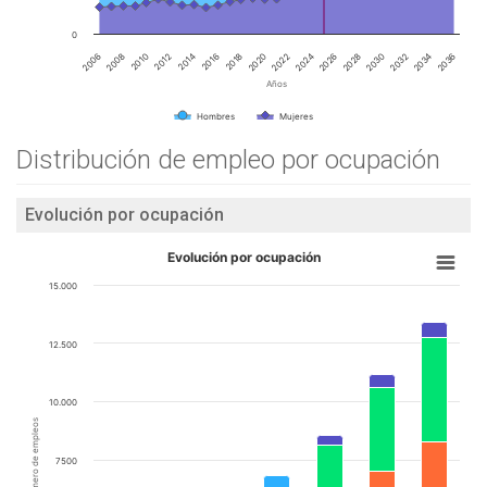
0
2020
2016
2012
2008
2034
2030
2026
2022
2018
2014
2010
2006
2036
2032
2028
2024
Años
Hombres
Mujeres
Distribución de empleo por ocupación
Evolución por ocupación
Evolución por ocupación
15.000
12.500
10.000
Número de empleos
7500