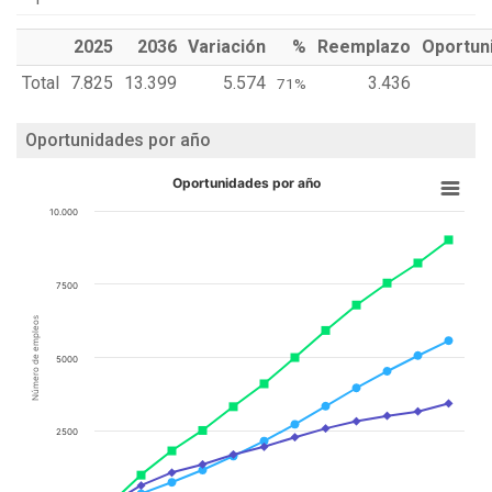
2025
2036
Variación
%
Reemplazo
Oportun
Total
7.825
13.399
5.574
3.436
71%
Oportunidades por año
Oportunidades por año
10.000
7500
Número de empleos
5000
2500