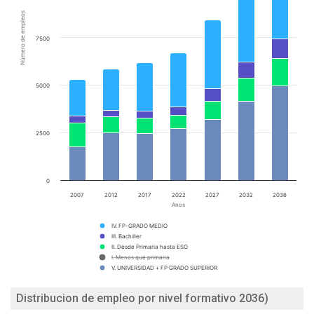
Número de empleos
7500
5000
2500
0
2007
2012
2017
2022
2027
2032
2036
Anos
IV. FP-GRADO MEDIO
III. Bachiller
II. Desde Primaria hasta ESO
I. Menos que primaria
V. UNIVERSIDAD + FP GRADO SUPERIOR
Distribucion de empleo por nivel formativo 2036)