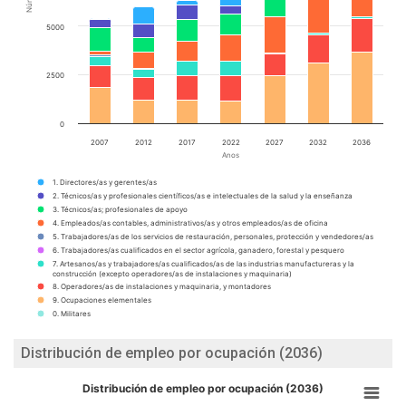
5000
2500
0
2007
2012
2017
2022
2027
2032
2036
Anos
1. Directores/as y gerentes/as
2. Técnicos/as y profesionales científicos/as e intelectuales de la salud y la enseñanza
3. Técnicos/as; profesionales de apoyo
4. Empleados/as contables, administrativos/as y otros empleados/as de oficina
5. Trabajadores/as de los servicios de restauración, personales, protección y vendedores/as
6. Trabajadores/as cualificados en el sector agrícola, ganadero, forestal y pesquero
7. Artesanos/as y trabajadores/as cualificados/as de las industrias manufactureras y la
construcción (excepto operadores/as de instalaciones y maquinaria)
8. Operadores/as de instalaciones y maquinaria, y montadores
9. Ocupaciones elementales
0. Militares
Distribución de empleo por ocupación (2036)
Distribución de empleo por ocupación (2036)