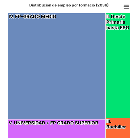
Distribucion de empleo por formacio (2036)
IV. FP-GRADO MEDIO
IV. FP-GRADO MEDIO
II. Desde
II. Desde
Primaria
Primaria
hasta ESO
hasta ESO
III.
III.
V. UNIVERSIDAD + FP GRADO SUPERIOR
V. UNIVERSIDAD + FP GRADO SUPERIOR
Bachiller
Bachiller