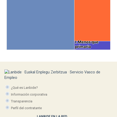
I. Menos que
I. Menos que
primaria
primaria
¿Qué es Lanbide?
Información corporativa
Transparencia
Perfil del contratante
LANBIDE EN LA RED