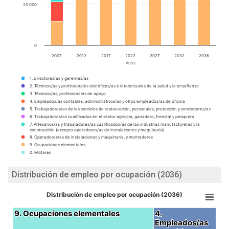
20.000
0
2007
2012
2017
2022
2027
2032
2036
Anos
1. Directores/as y gerentes/as
2. Técnicos/as y profesionales científicos/as e intelectuales de la salud y la enseñanza
3. Técnicos/as; profesionales de apoyo
4. Empleados/as contables, administrativos/as y otros empleados/as de oficina
5. Trabajadores/as de los servicios de restauración, personales, protección y vendedores/as
6. Trabajadores/as cualificados en el sector agrícola, ganadero, forestal y pesquero
7. Artesanos/as y trabajadores/as cualificados/as de las industrias manufactureras y la
construcción (excepto operadores/as de instalaciones y maquinaria)
8. Operadores/as de instalaciones y maquinaria, y montadores
9. Ocupaciones elementales
0. Militares
Distribución de empleo por ocupación (2036)
Distribución de empleo por ocupación (2036)
9. Ocupaciones elementales
9. Ocupaciones elementales
4.
4.
Empleados/as
Empleados/as