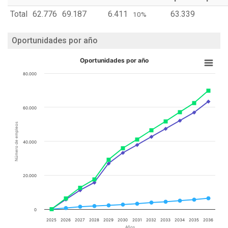
Total
62.776
69.187
6.411
63.339
10%
Oportunidades por año
Oportunidades por año
80.000
60.000
Número de empleos
40.000
20.000
0
2025
2026
2027
2028
2029
2030
2031
2032
2033
2034
2035
2036
Años