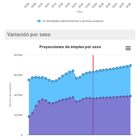
2014
2020
2026
2032
2010
2016
2022
2028
2034
2006
2012
2018
2024
2030
2036
2008
Años
N. Actividades administrativas y servicios auxliares
Variación por sexo
Proyecciones de empleo por sexo
80.000
60.000
Número de empleos
40.000
20.000
0