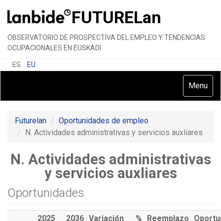
FUTURE
Lan
OBSERVATORIO DE PROSPECTIVA DEL EMPLEO Y TENDENCIAS
OCUPACIONALES EN EUSKADI
ES
EU
Toggle
Menu
navigatio
Futurelan
Oportunidades de empleo
N. Actividades administrativas y servicios auxliares
N. Actividades administrativas
y servicios auxliares
Oportunidades
2025
2036
Variación
%
Reemplazo
Oportu