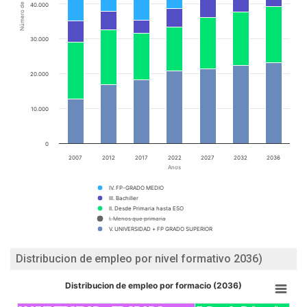
Número de empleos
40.000
30.000
20.000
10.000
0
2007
2012
2017
2022
2027
2032
2036
Anos
IV. FP-GRADO MEDIO
III. Bachiller
II. Desde Primaria hasta ESO
I. Menos que primaria
V. UNIVERSIDAD + FP GRADO SUPERIOR
Distribucion de empleo por nivel formativo 2036)
Distribucion de empleo por formacio (2036)