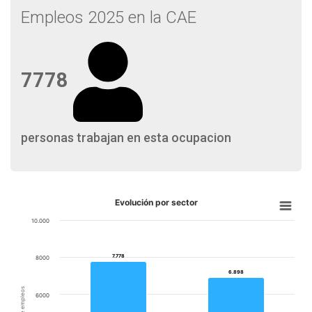
Empleos 2025 en la CAE
7778
personas trabajan en esta ocupacion
Evolución por sector
10.000
7.778
7.778
8000
6.898
6.898
6000