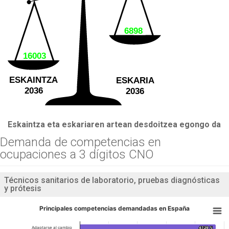
6898
16003
ESKAINTZA
ESKARIA
2036
2036
Eskaintza eta eskariaren artean desdoitzea egongo da
Demanda de competencias en
ocupaciones a 3 dígitos CNO
Técnicos sanitarios de laboratorio, pruebas diagnósticas
y prótesis
Principales competencias demandadas en España
Adaptarse al cambio
47.29 %
47.29 %