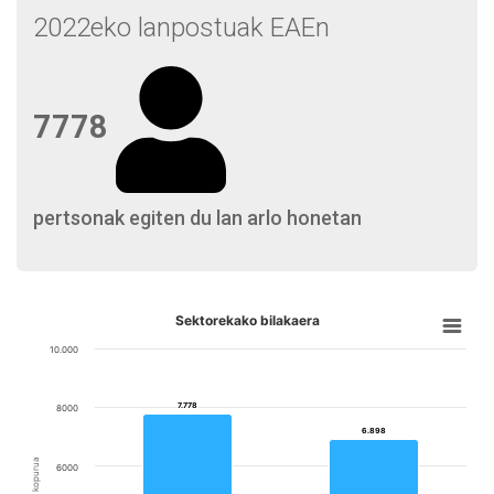
2022eko lanpostuak EAEn
7778
pertsonak egiten du lan arlo honetan
Sektorekako bilakaera
10.000
7.778
7.778
8000
6.898
6.898
6000