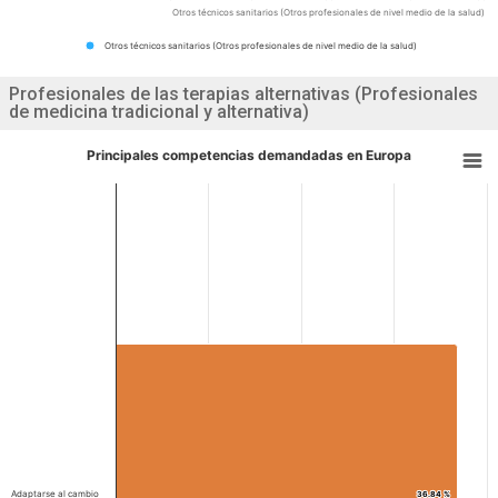
Otros técnicos sanitarios (Otros profesionales de nivel medio de la salud)
Otros técnicos sanitarios (Otros profesionales de nivel medio de la salud)
Profesionales de las terapias alternativas (Profesionales
de medicina tradicional y alternativa)
Principales competencias demandadas en Europa
Adaptarse al cambio
36.84 %
36.84 %