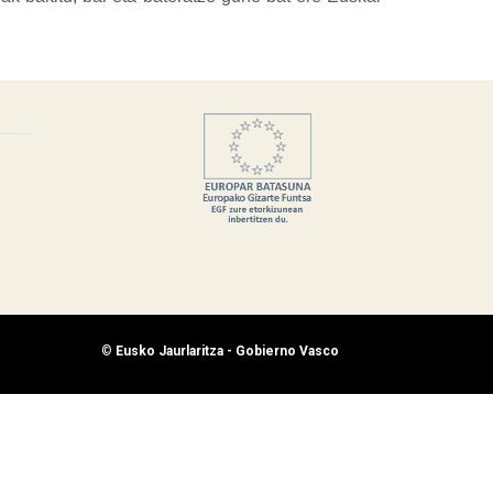
©
Eusko Jaurlaritza - Gobierno Vasco