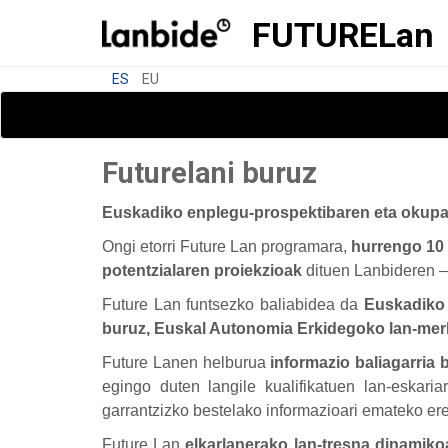
FUTURE
Lan
ES
EU
Futurelani buruz
Euskadiko enplegu-prospektibaren eta okupa
Ongi etorri Future Lan programara,
hurrengo 10 
potentzialaren proiekzioak
dituen Lanbideren –
Future Lan funtsezko baliabidea da
Euskadiko e
buruz, Euskal Autonomia Erkidegoko lan-merka
Future Lanen helburua
informazio baliagarria
egingo duten langile kualifikatuen lan-eskar
garrantzizko bestelako informazioari emateko ere
Future Lan
elkarlanerako lan-tresna dinamik