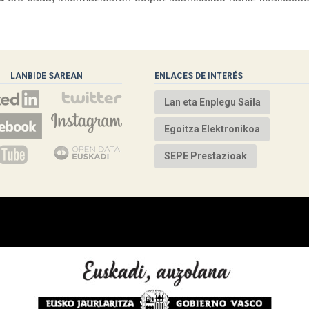
LANBIDE SAREAN
ENLACES DE INTERÉS
Lan eta Enplegu Saila
Egoitza Elektronikoa
SEPE Prestazioak