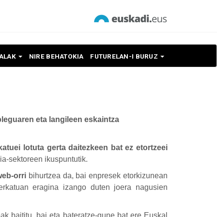
NALAK
NIRE BEHATOKIA
FUTURELAN-I BURUZ
eguaren eta langileen eskaintza
atuei lotuta gerta daitezkeen bat ez etortzeei
a-sektoreen ikuspuntutik.
web-orri
bihurtzea da, bai enpresek etorkizunean
merkatuan eragina izango duten joera nagusien
oak baititu, bai eta bateratze-gune bat ere Euskal