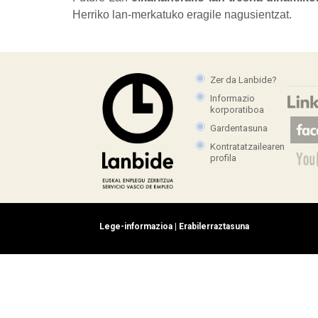
Herriko lan-merkatuko eragile nagusientzat.
Zer da Lanbide?
Informazio
korporatiboa
Gardentasuna
Kontratatzailearen
profila
Lege-informazioa
|
Erabilerraztasuna