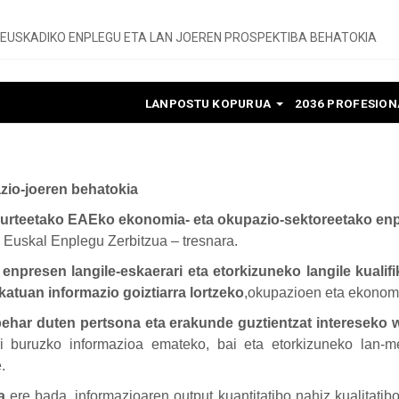
EUSKADIKO ENPLEGU ETA LAN JOEREN PROSPEKTIBA BEHATOKIA
LANPOSTU KOPURUA
2036 PROFESIO
zio-joeren behatokia
urteetako EAEko ekonomia- eta okupazio-sektoreetako enpl
 Euskal Enplegu Zerbitzua – tresnara.
npresen langile-eskaerari eta etorkizuneko langile kualifik
tuan informazio goiztiarra lortzeko
,
okupazioen eta ekonomi
 behar duten pertsona eta erakunde guztientzat intereseko 
iari buruzko informazioa emateko, bai eta etorkizuneko lan-
.
oa
ere bada, informazioaren output kuantitatibo nahiz kualitatib