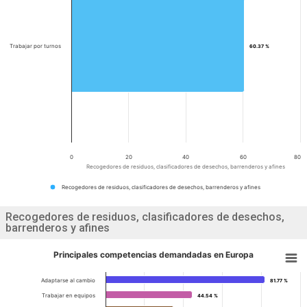
Trabajar por turnos
60.37 %
60.37 %
0
20
40
60
80
Recogedores de residuos, clasificadores de desechos, barrenderos y afines
Recogedores de residuos, clasificadores de desechos, barrenderos y afines
Recogedores de residuos, clasificadores de desechos,
barrenderos y afines
Principales competencias demandadas en Europa
Adaptarse al cambio
81.77 %
81.77 %
Trabajar en equipos
44.54 %
44.54 %