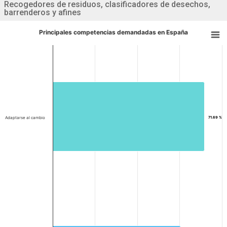
Recogedores de residuos, clasificadores de desechos,
barrenderos y afines
Principales competencias demandadas en España
Adaptarse al cambio
71.69 %
71.69 %