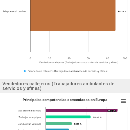
Adaptarse al cambio
88.23 %
88.23 %
0
20
40
60
80
100
Vendedores callejeros (Trabajadores ambulantes de servicios y afines)
Vendedores callejeros (Trabajadores ambulantes de servicios y afines)
Vendedores callejeros (Trabajadores ambulantes de
servicios y afines)
Principales competencias demandadas en Europa
Adaptarse al cambio
88.27 %
88.27 %
Trabajar en equipos
55.36 %
55.36 %
Conducir un vehículo
32.13 %
32.13 %