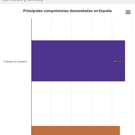
Principales competencias demandadas en España
Trabajar en equipos
93.33 %
93.33 %