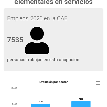
elementales en servicios
Empleos 2025 en la CAE
7535
personas trabajan en esta ocupacion
Evolución por sector
10.000
7.977
7.977
7.535
7.535
7500