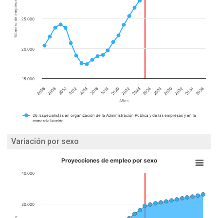
Número de empleos
25.000
20.000
15.000
2020
2016
2012
2008
2034
2030
2026
2022
2018
2014
2010
2006
2036
2032
2028
2024
Años
26. Especialistas en organización de la Administración Pública y de las empresas y en la
comercialización
Variación por sexo
Proyecciones de empleo por sexo
40.000
30.000