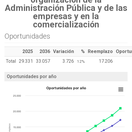
Administración Pública y de las
empresas y en la
comercialización
Oportunidades
2025
2036
Variación
%
Reemplazo
Oportu
Total
29.331
33.057
3.726
17.206
12%
Oportunidades por año
Oportunidades por año
25.000
20.000
15.000