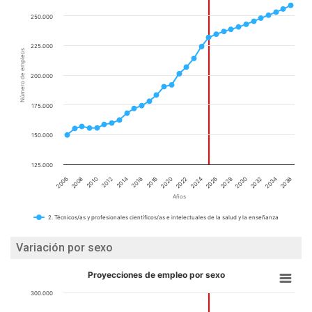
250.000
225.000
Número de empleos
200.000
175.000
150.000
125.000
2024
2036
2010
2022
2034
2008
2020
2032
2006
2018
2030
2016
2028
2014
2026
2012
Años
2. Técnicos/as y profesionales científicos/as e intelectuales de la salud y la enseñanza
Variación por sexo
Proyecciones de empleo por sexo
300.000