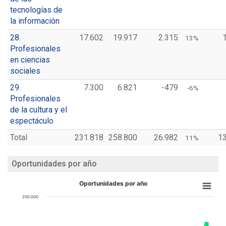
tecnologías de
la información
28.
17.602
19.917
2.315
13%
Profesionales
en ciencias
sociales
29.
7.300
6.821
-479
-6%
Profesionales
de la cultura y el
espectáculo
Total
231.818
258.800
26.982
1
11%
Oportunidades por año
Oportunidades por año
200.000