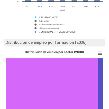
0
2007
2012
2017
2022
2027
2032
2036
Anos
IV. FP-GRADO MEDIO
III. Bachiller
II. Desde Primaria hasta ESO
I. Menos que primaria
V. UNIVERSIDAD + FP GRADO SUPERIOR
Distribucion de empleo por formacion (2036)
Distribucion de empleo por sector (2036)