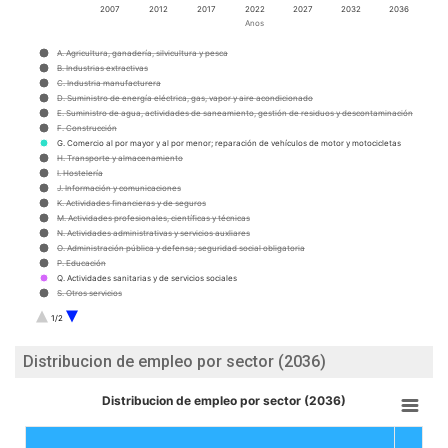
2007
2012
2017
2022
2027
2032
2036
Anos
A. Agricultura, ganadería, silvicultura y pesca
B. Industrias extractivas
C. Industria manufacturera
D. Suministro de energía eléctrica, gas, vapor y aire acondicionado
E. Suministro de agua, actividades de saneamiento, gestión de residuos y descontaminación
F. Construcción
G. Comercio al por mayor y al por menor; reparación de vehículos de motor y motocicletas
H. Transporte y almacenamiento
I. Hostelería
J. Información y comunicaciones
K. Actividades financieras y de seguros
M. Actividades profesionales, científicas y técnicas
N. Actividades administrativas y servicios auxliares
O. Administración pública y defensa; seguridad social obligatoria
P. Educación
Q. Actividades sanitarias y de servicios sociales
S. Otros servicios
T. Actividades de los hogares como empleadores de personal doméstico; actividades de los
1/2
hogares como productores de bienes y servicios para uso propio
U. Actividades de organizaciones y organismos extraterritoriales
R. Actividades artísticas, recreativas
Distribucion de empleo por sector (2036)
Distribucion de empleo por sector (2036)