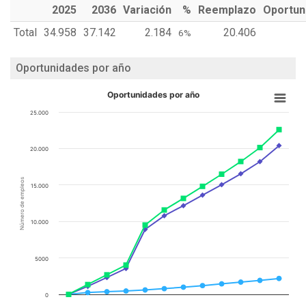
2025
2036
Variación
%
Reemplazo
Oportun
Total
34.958
37.142
2.184
20.406
6%
Oportunidades por año
Oportunidades por año
25.000
20.000
Número de empleos
15.000
10.000
5000
0