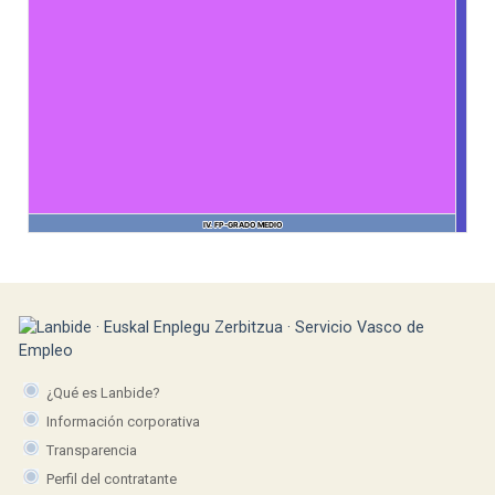
IV. FP-GRADO MEDIO
IV. FP-GRADO MEDIO
¿Qué es Lanbide?
Información corporativa
Transparencia
Perfil del contratante