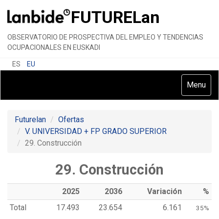
FUTURE
Lan
OBSERVATORIO DE PROSPECTIVA DEL EMPLEO Y TENDENCIAS
OCUPACIONALES EN EUSKADI
ES
EU
Toggle
Menu
navigatio
Futurelan
Ofertas
V. UNIVERSIDAD + FP GRADO SUPERIOR
29. Construcción
29. Construcción
2025
2036
Variación
%
Total
17.493
23.654
6.161
35%