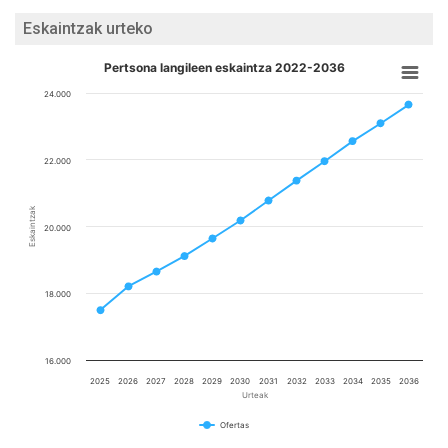
Eskaintzak urteko
Pertsona langileen eskaintza 2022-2036
24.000
22.000
Eskaintzak
20.000
18.000
16.000
2025
2026
2027
2028
2029
2030
2031
2032
2033
2034
2035
2036
Urteak
Ofertas