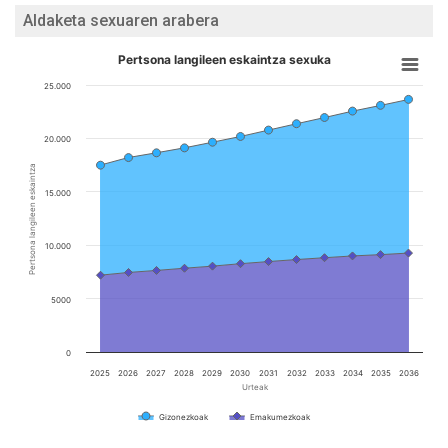
Aldaketa sexuaren arabera
Pertsona langileen eskaintza sexuka
25.000
20.000
Pertsona langileen eskaintza
15.000
10.000
5000
0
2025
2026
2027
2028
2029
2030
2031
2032
2033
2034
2035
2036
Urteak
Gizonezkoak
Emakumezkoak