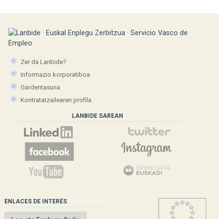
Zer da Lanbide?
Informazio korporatiboa
Gardentasuna
Kontratatzailearen profila
LANBIDE SAREAN
ENLACES DE INTERÉS