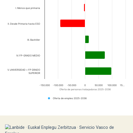
I. Menos que primaria
II. Desde Primaria hasta ESO
III. Bachiller
IV. FP-GRADO MEDIO
V. UNIVERSIDAD + FP GRADO
SUPERIOR
-150.000
-100.000
-50.000
0
50.000
100.000
15…
Oferta de personas trabajadoras 2025-2036
Oferta de empleo 2025-2036