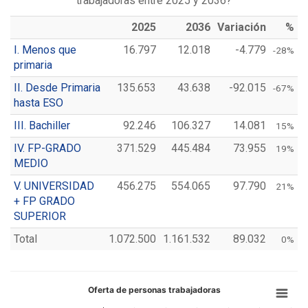
trabajadoras entre 2025 y 2036?
2025
2036
Variación
%
I. Menos que
16.797
12.018
-4.779
-28%
primaria
II. Desde Primaria
135.653
43.638
-92.015
-67%
hasta ESO
III. Bachiller
92.246
106.327
14.081
15%
IV. FP-GRADO
371.529
445.484
73.955
19%
MEDIO
V. UNIVERSIDAD
456.275
554.065
97.790
21%
+ FP GRADO
SUPERIOR
Total
1.072.500
1.161.532
89.032
0%
Oferta de personas trabajadoras