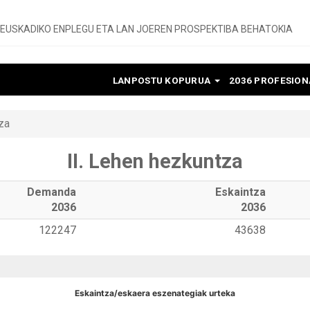
EUSKADIKO ENPLEGU ETA LAN JOEREN PROSPEKTIBA BEHATOKIA
LANPOSTU KOPURUA
2036 PROFESIO
za
II. Lehen hezkuntza
Demanda
Eskaintza
2036
2036
122247
43638
Eskaintza/eskaera eszenategiak urteka