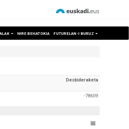
NALAK
NIRE BEHATOKIA
FUTURELAN-I BURUZ
Desbideraketa
-78609