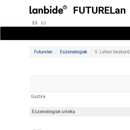
FUTURE
Lan
ES
EU
Futurelan
Eszenategiak
II. Lehen hezkunt
Guztira
Eszenategiak urteka