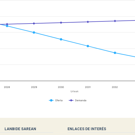
2028
2029
2030
2031
2032
Urteak
Oferta
Demanda
LANBIDE SAREAN
ENLACES DE INTERÉS