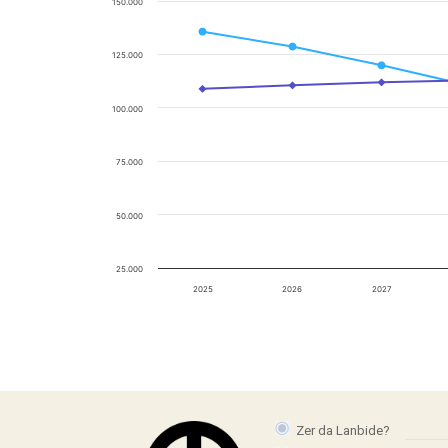
150.000
125.000
100.000
75.000
50.000
25.000
2025
2026
2027
Zer da Lanbide?