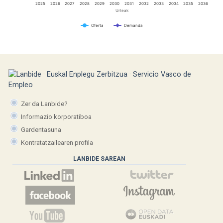
2025
2026
2027
2028
2029
2030
2031
2032
2033
2034
2035
2036
Urteak
Oferta
Demanda
Zer da Lanbide?
Informazio korporatiboa
Gardentasuna
Kontratatzailearen profila
LANBIDE SAREAN