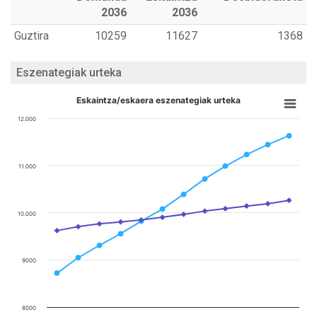
2036
2036
Guztira
10259
11627
1368
Eszenategiak urteka
Eskaintza/eskaera eszenategiak urteka
12.000
11.000
10.000
9000
8000