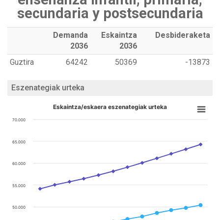
secundaria y postsecundaria
Demanda
Eskaintza
Desbideraketa
2036
2036
Guztira
64242
50369
-13873
Eszenategiak urteka
Eskaintza/eskaera eszenategiak urteka
70.000
65.000
60.000
55.000
50.000