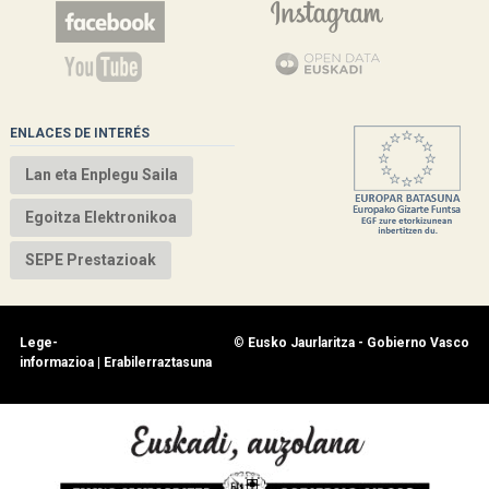
ENLACES DE INTERÉS
Lan eta Enplegu Saila
Egoitza Elektronikoa
SEPE Prestazioak
Lege-
©
Eusko Jaurlaritza - Gobierno Vasco
informazioa
|
Erabilerraztasuna