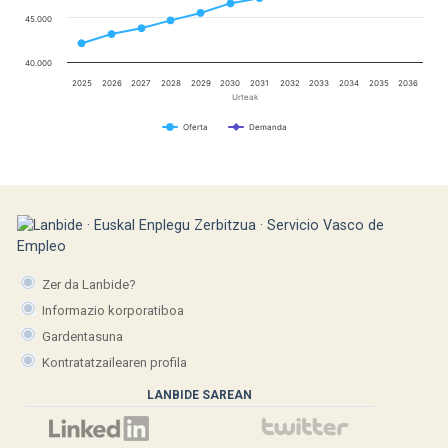
45.000
40.000
2025
2026
2027
2028
2029
2030
2031
2032
2033
2034
2035
2036
Urteak
Oferta
Demanda
Zer da Lanbide?
Informazio korporatiboa
Gardentasuna
Kontratatzailearen profila
LANBIDE SAREAN