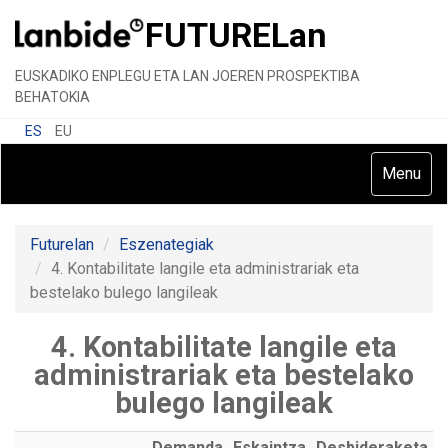
FUTURE
Lan
EUSKADIKO ENPLEGU ETA LAN JOEREN PROSPEKTIBA
BEHATOKIA
ES
EU
Toggle
Menu
navigatio
Futurelan
Eszenategiak
4. Kontabilitate langile eta administrariak eta
bestelako bulego langileak
4. Kontabilitate langile eta
administrariak eta bestelako
bulego langileak
Demanda
Eskaintza
Desbideraketa