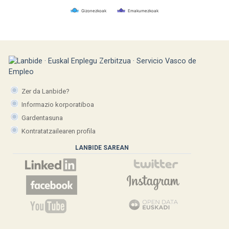
Gizonezkoak
Emakumezkoak
Zer da Lanbide?
Informazio korporatiboa
Gardentasuna
Kontratatzailearen profila
LANBIDE SAREAN