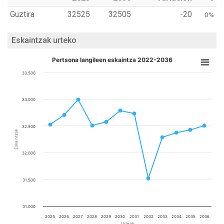
Guztira
32525
32505
-20
0%
Eskaintzak urteko
Pertsona langileen eskaintza 2022-2036
33.500
33.000
32.500
Eskaintzak
32.000
31.500
31.000
2025
2026
2027
2028
2029
2030
2031
2032
2033
2034
2035
2036
Urteak