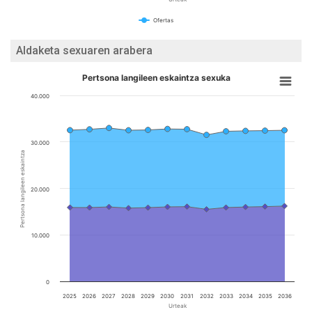
Ofertas
Aldaketa sexuaren arabera
Pertsona langileen eskaintza sexuka
40.000
30.000
Pertsona langileen eskaintza
20.000
10.000
0
2025
2026
2027
2028
2029
2030
2031
2032
2033
2034
2035
2036
Urteak