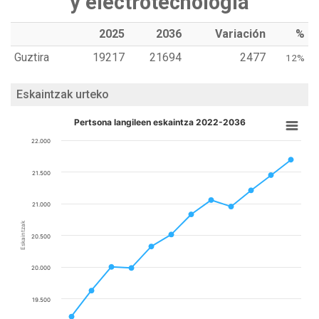
y electrotecnología
2025
2036
Variación
%
Guztira
19217
21694
2477
12%
Eskaintzak urteko
Pertsona langileen eskaintza 2022-2036
22.000
21.500
21.000
Eskaintzak
20.500
20.000
19.500