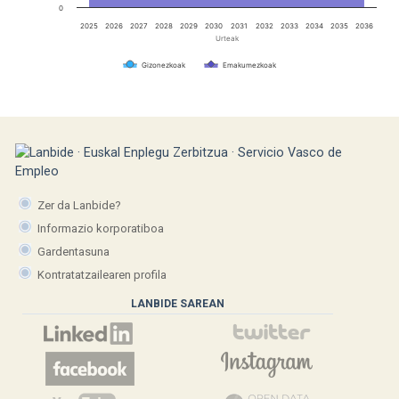
0
2025
2026
2027
2028
2029
2030
2031
2032
2033
2034
2035
2036
Urteak
Gizonezkoak
Emakumezkoak
Zer da Lanbide?
Informazio korporatiboa
Gardentasuna
Kontratatzailearen profila
LANBIDE SAREAN