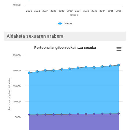
19.000
2025
2026
2027
2028
2029
2030
2031
2032
2033
2034
2035
2036
Urteak
Ofertas
Aldaketa sexuaren arabera
Pertsona langileen eskaintza sexuka
25.000
20.000
Pertsona langileen eskaintza
15.000
10.000
5000