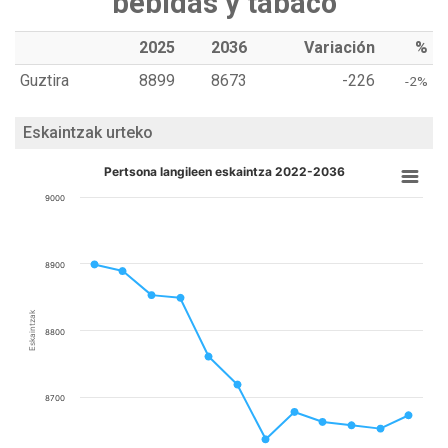
bebidas y tabaco
2025
2036
Variación
%
Guztira
8899
8673
-226
-2%
Eskaintzak urteko
Pertsona langileen eskaintza 2022-2036
9000
8900
Eskaintzak
8800
8700