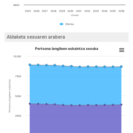
8600
2025
2026
2027
2028
2029
2030
2031
2032
2033
2034
2035
2036
Urteak
Ofertas
Aldaketa sexuaren arabera
Pertsona langileen eskaintza sexuka
10.000
7500
Pertsona langileen eskaintza
5000
2500