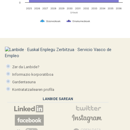
0
2025
2026
2027
2028
2029
2030
2031
2032
2033
2034
2035
2036
Urteak
Gizonezkoak
Emakumezkoak
Zer da Lanbide?
Informazio korporatiboa
Gardentasuna
Kontratatzailearen profila
LANBIDE SAREAN