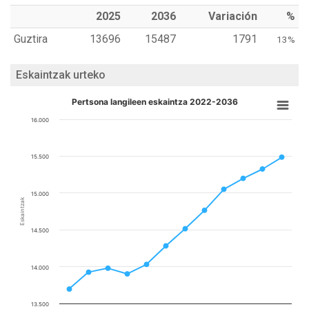
2025
2036
Variación
%
Guztira
13696
15487
1791
13%
Eskaintzak urteko
Pertsona langileen eskaintza 2022-2036
16.000
15.500
15.000
Eskaintzak
14.500
14.000
13.500