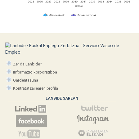
2025
2026
2027
2028
2029
2030
2031
2032
2033
2034
2035
2036
Urteak
Gizonezkoak
Emakumezkoak
Zer da Lanbide?
Informazio korporatiboa
Gardentasuna
Kontratatzailearen profila
LANBIDE SAREAN