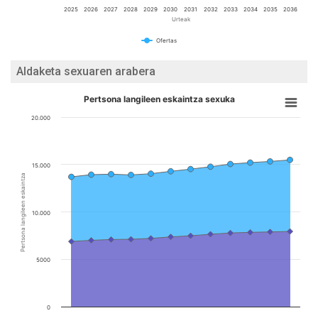
2025
2026
2027
2028
2029
2030
2031
2032
2033
2034
2035
2036
Urteak
Ofertas
Aldaketa sexuaren arabera
Pertsona langileen eskaintza sexuka
20.000
15.000
Pertsona langileen eskaintza
10.000
5000
0