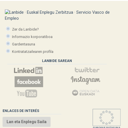
Zer da Lanbide?
Informazio korporatiboa
Gardentasuna
Kontratatzailearen profila
LANBIDE SAREAN
ENLACES DE INTERÉS
Lan eta Enplegu Saila