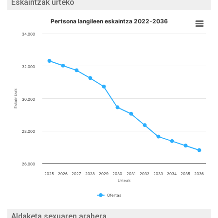
Eskaintzak urteko
Pertsona langileen eskaintza 2022-2036
34.000
32.000
Eskaintzak
30.000
28.000
26.000
2025
2026
2027
2028
2029
2030
2031
2032
2033
2034
2035
2036
Urteak
Ofertas
Aldaketa sexuaren arabera