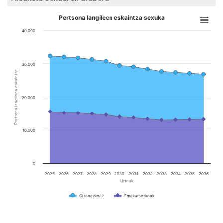
Pertsona langileen eskaintza sexuka
40.000
30.000
Pertsona langileen eskaintza
20.000
10.000
0
2025
2026
2027
2028
2029
2030
2031
2032
2033
2034
2035
2036
Urteak
Gizonezkoak
Emakumezkoak