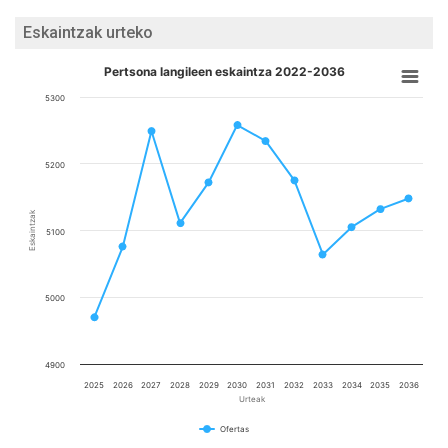
Eskaintzak urteko
Pertsona langileen eskaintza 2022-2036
5300
5200
Eskaintzak
5100
5000
4900
2025
2026
2027
2028
2029
2030
2031
2032
2033
2034
2035
2036
Urteak
Ofertas