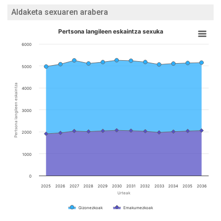
Aldaketa sexuaren arabera
Pertsona langileen eskaintza sexuka
6000
5000
Pertsona langileen eskaintza
4000
3000
2000
1000
0
2025
2026
2027
2028
2029
2030
2031
2032
2033
2034
2035
2036
Urteak
Gizonezkoak
Emakumezkoak