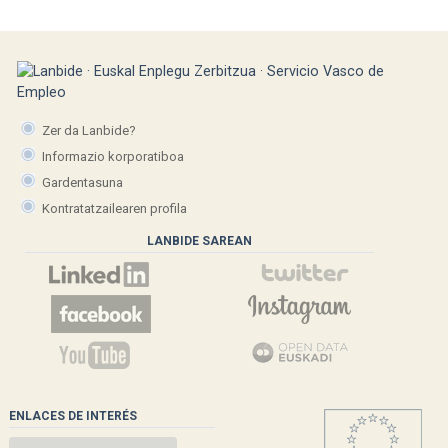
Zer da Lanbide?
Informazio korporatiboa
Gardentasuna
Kontratatzailearen profila
LANBIDE SAREAN
ENLACES DE INTERÉS