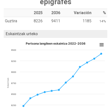
epígrafes
2025
2036
Variación
%
Guztira
8226
9411
1185
14%
Eskaintzak urteko
Pertsona langileen eskaintza 2022-2036
9500
9250
9000
Eskaintzak
8750
8500
8250