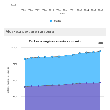
8000
2025
2026
2027
2028
2029
2030
2031
2032
2033
2034
2035
2036
Urteak
Ofertas
Aldaketa sexuaren arabera
Pertsona langileen eskaintza sexuka
10.000
7500
Pertsona langileen eskaintza
5000
2500