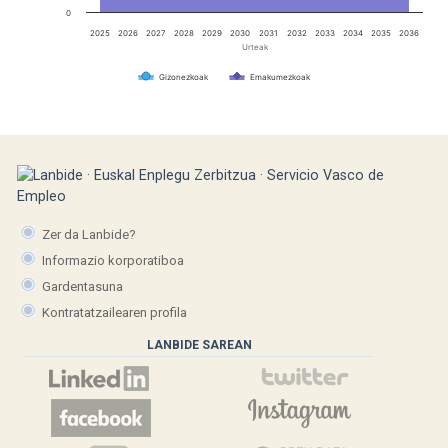
0
2025
2026
2027
2028
2029
2030
2031
2032
2033
2034
2035
2036
Urteak
Gizonezkoak
Emakumezkoak
Zer da Lanbide?
Informazio korporatiboa
Gardentasuna
Kontratatzailearen profila
LANBIDE SAREAN