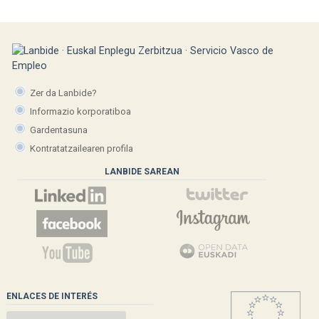
Zer da Lanbide?
Informazio korporatiboa
Gardentasuna
Kontratatzailearen profila
LANBIDE SAREAN
ENLACES DE INTERÉS