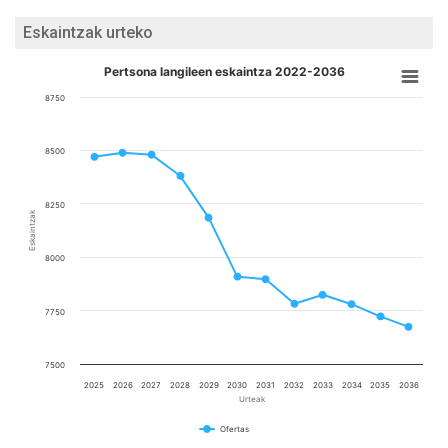
Eskaintzak urteko
Pertsona langileen eskaintza 2022-2036
8750
8500
8250
Eskaintzak
8000
7750
7500
2025
2026
2027
2028
2029
2030
2031
2032
2033
2034
2035
2036
Urteak
Ofertas