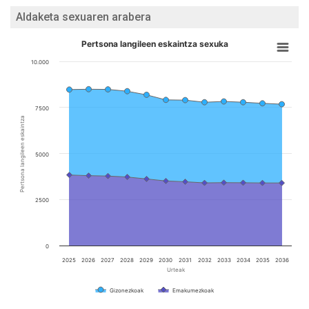
Aldaketa sexuaren arabera
Pertsona langileen eskaintza sexuka
10.000
7500
Pertsona langileen eskaintza
5000
2500
0
2025
2026
2027
2028
2029
2030
2031
2032
2033
2034
2035
2036
Urteak
Gizonezkoak
Emakumezkoak