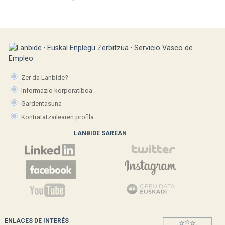
Zer da Lanbide?
Informazio korporatiboa
Gardentasuna
Kontratatzailearen profila
LANBIDE SAREAN
ENLACES DE INTERÉS