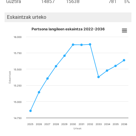
Guztira
14857
15638
781
5%
Eskaintzak urteko
Pertsona langileen eskaintza 2022-2036
16.000
15.750
15.500
Eskaintzak
15.250
15.000
14.750
2025
2026
2027
2028
2029
2030
2031
2032
2033
2034
2035
2036
Urteak