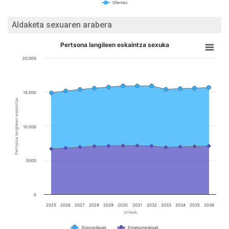
Ofertas
Aldaketa sexuaren arabera
Pertsona langileen eskaintza sexuka
20.000
15.000
Pertsona langileen eskaintza
10.000
5000
0
2025
2026
2027
2028
2029
2030
2031
2032
2033
2034
2035
2036
Urteak
Gizonezkoak
Emakumezkoak