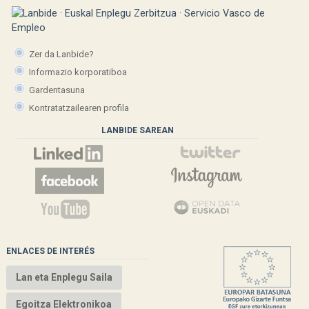
Zer da Lanbide?
Informazio korporatiboa
Gardentasuna
Kontratatzailearen profila
LANBIDE SAREAN
ENLACES DE INTERÉS
Lan eta Enplegu Saila
Egoitza Elektronikoa