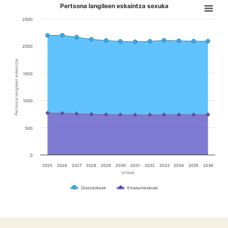
Pertsona langileen eskaintza sexuka
2500
2000
Pertsona langileen eskaintza
1500
1000
500
0
2025
2026
2027
2028
2029
2030
2031
2032
2033
2034
2035
2036
Urteak
Gizonezkoak
Emakumezkoak