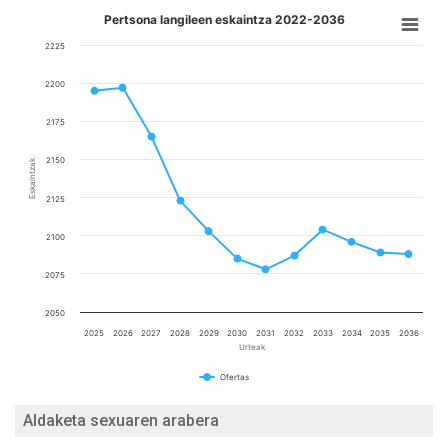
Pertsona langileen eskaintza 2022-2036
2225
2200
2175
2150
Eskaintzak
2125
2100
2075
2050
2025
2026
2027
2028
2029
2030
2031
2032
2033
2034
2035
2036
Urteak
Ofertas
Aldaketa sexuaren arabera