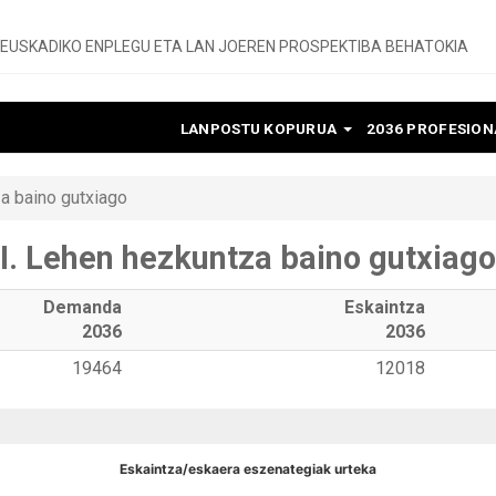
EUSKADIKO ENPLEGU ETA LAN JOEREN PROSPEKTIBA BEHATOKIA
LANPOSTU KOPURUA
2036 PROFESIO
za baino gutxiago
I. Lehen hezkuntza baino gutxiago
Demanda
Eskaintza
2036
2036
19464
12018
Eskaintza/eskaera eszenategiak urteka