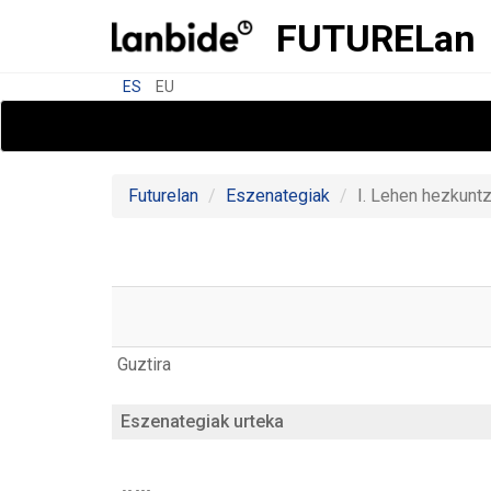
FUTURE
Lan
ES
EU
Futurelan
Eszenategiak
I. Lehen hezkunt
Guztira
Eszenategiak urteka