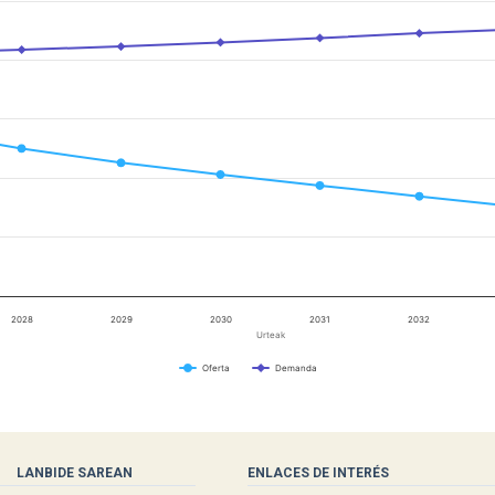
2028
2029
2030
2031
2032
Urteak
Oferta
Demanda
LANBIDE SAREAN
ENLACES DE INTERÉS