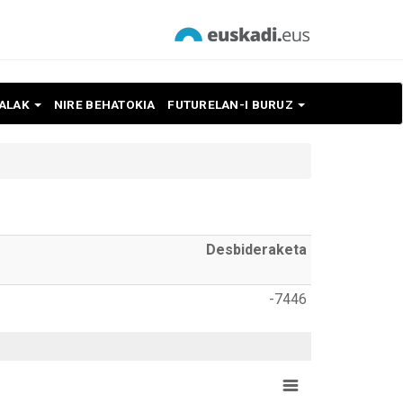
NALAK
NIRE BEHATOKIA
FUTURELAN-I BURUZ
Desbideraketa
-7446