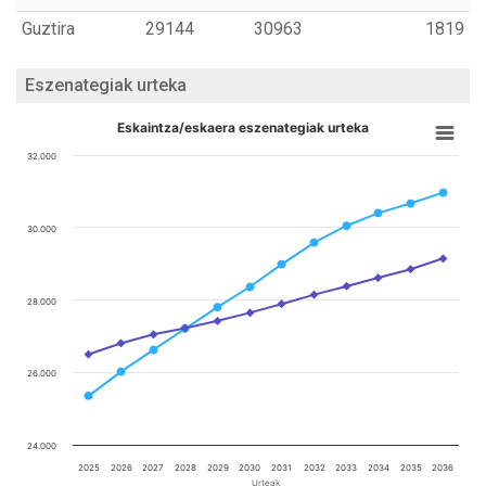
Guztira
29144
30963
1819
Eszenategiak urteka
Eskaintza/eskaera eszenategiak urteka
32.000
30.000
28.000
26.000
24.000
2025
2026
2027
2028
2029
2030
2031
2032
2033
2034
2035
2036
Urteak