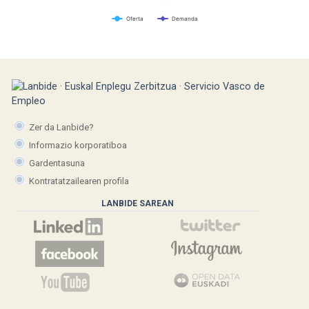
Oferta
Demanda
Zer da Lanbide?
Informazio korporatiboa
Gardentasuna
Kontratatzailearen profila
LANBIDE SAREAN