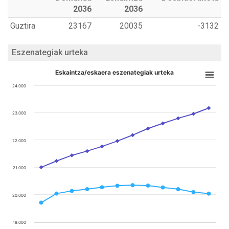
2036
2036
Guztira
23167
20035
-3132
Eszenategiak urteka
Eskaintza/eskaera eszenategiak urteka
24.000
23.000
22.000
21.000
20.000
19.000