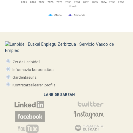
2025
2026
2027
2028
2029
2030
2031
2032
2033
2034
2035
2036
Urteak
Oferta
Demanda
Zer da Lanbide?
Informazio korporatiboa
Gardentasuna
Kontratatzailearen profila
LANBIDE SAREAN