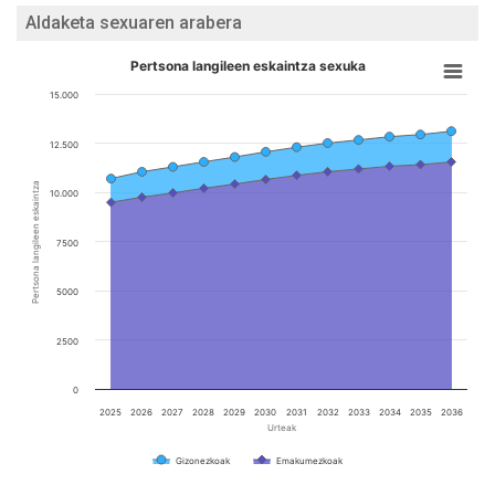
Aldaketa sexuaren arabera
Pertsona langileen eskaintza sexuka
15.000
12.500
Pertsona langileen eskaintza
10.000
7500
5000
2500
0
2025
2026
2027
2028
2029
2030
2031
2032
2033
2034
2035
2036
Urteak
Gizonezkoak
Emakumezkoak