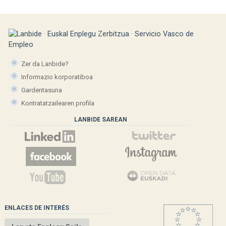
Zer da Lanbide?
Informazio korporatiboa
Gardentasuna
Kontratatzailearen profila
LANBIDE SAREAN
ENLACES DE INTERÉS