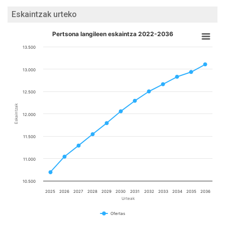
Eskaintzak urteko
Pertsona langileen eskaintza 2022-2036
13.500
13.000
12.500
Eskaintzak
12.000
11.500
11.000
10.500
2025
2026
2027
2028
2029
2030
2031
2032
2033
2034
2035
2036
Urteak
Ofertas