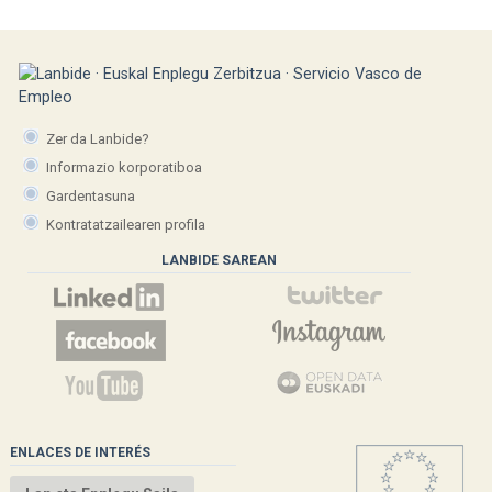
Zer da Lanbide?
Informazio korporatiboa
Gardentasuna
Kontratatzailearen profila
LANBIDE SAREAN
ENLACES DE INTERÉS