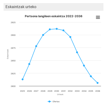
Eskaintzak urteko
Pertsona langileen eskaintza 2022-2036
2925
2900
2875
Eskaintzak
2850
2825
2800
2025
2026
2027
2028
2029
2030
2031
2032
2033
2034
2035
2036
Urteak
Ofertas