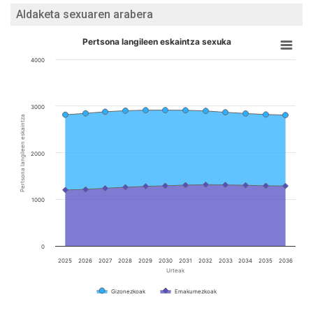
Aldaketa sexuaren arabera
Pertsona langileen eskaintza sexuka
4000
3000
Pertsona langileen eskaintza
2000
1000
0
2025
2026
2027
2028
2029
2030
2031
2032
2033
2034
2035
2036
Urteak
Gizonezkoak
Emakumezkoak