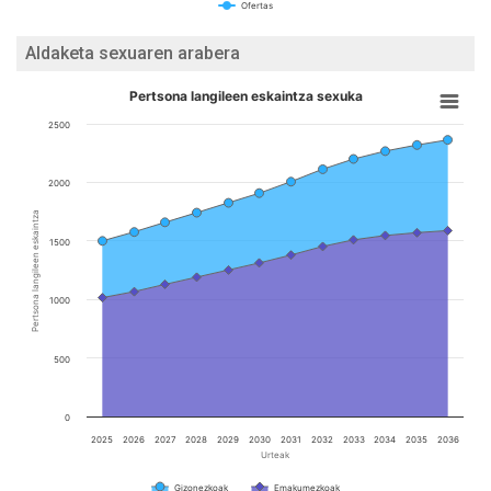
Ofertas
Aldaketa sexuaren arabera
Pertsona langileen eskaintza sexuka
2500
2000
Pertsona langileen eskaintza
1500
1000
500
0
2025
2026
2027
2028
2029
2030
2031
2032
2033
2034
2035
2036
Urteak
Gizonezkoak
Emakumezkoak