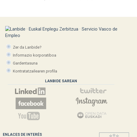
Zer da Lanbide?
Informazio korporatiboa
Gardentasuna
Kontratatzailearen profila
LANBIDE SAREAN
ENLACES DE INTERÉS