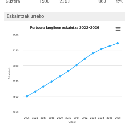
Guztira
1500
2363
863
57%
Eskaintzak urteko
Pertsona langileen eskaintza 2022-2036
2500
2250
2000
Eskaintzak
1750
1500
1250
2025
2026
2027
2028
2029
2030
2031
2032
2033
2034
2035
2036
Urteak