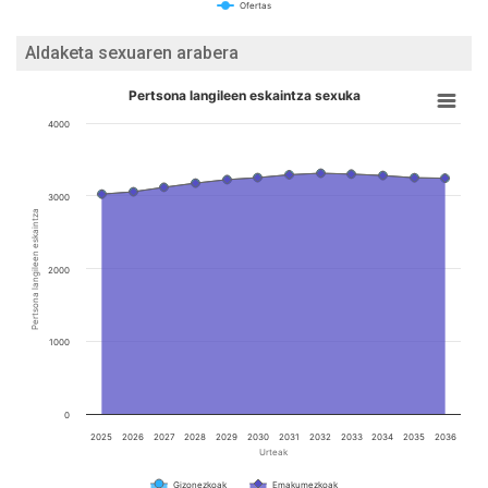
Ofertas
Aldaketa sexuaren arabera
Pertsona langileen eskaintza sexuka
4000
3000
Pertsona langileen eskaintza
2000
1000
0
2025
2026
2027
2028
2029
2030
2031
2032
2033
2034
2035
2036
Urteak
Gizonezkoak
Emakumezkoak