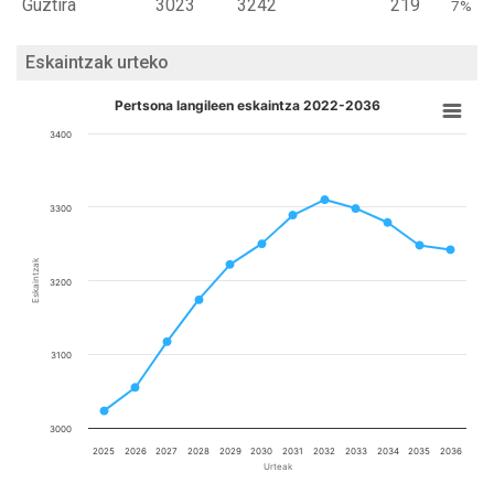
Guztira
3023
3242
219
7%
Eskaintzak urteko
Pertsona langileen eskaintza 2022-2036
3400
3300
Eskaintzak
3200
3100
3000
2025
2026
2027
2028
2029
2030
2031
2032
2033
2034
2035
2036
Urteak