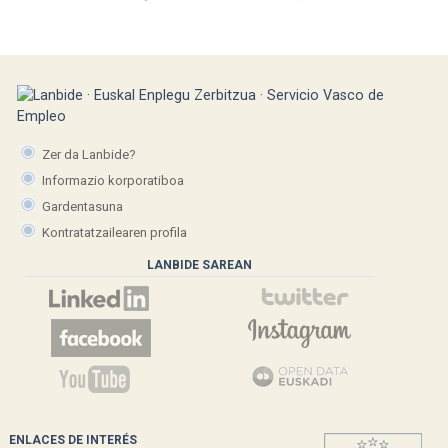
Zer da Lanbide?
Informazio korporatiboa
Gardentasuna
Kontratatzailearen profila
LANBIDE SAREAN
ENLACES DE INTERÉS