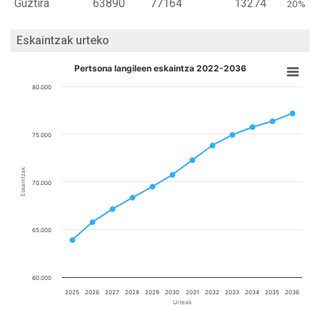
Guztira
63890
77164
13274
20%
Eskaintzak urteko
Pertsona langileen eskaintza 2022-2036
80.000
75.000
Eskaintzak
70.000
65.000
60.000
2025
2026
2027
2028
2029
2030
2031
2032
2033
2034
2035
2036
Urteak