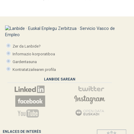
Zer da Lanbide?
Informazio korporatiboa
Gardentasuna
Kontratatzailearen profila
LANBIDE SAREAN
ENLACES DE INTERÉS