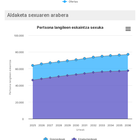
Ofertas
Aldaketa sexuaren arabera
Pertsona langileen eskaintza sexuka
100.000
80.000
Pertsona langileen eskaintza
60.000
40.000
20.000
0
2025
2026
2027
2028
2029
2030
2031
2032
2033
2034
2035
2036
Urteak
Gizonezkoak
Emakumezkoak